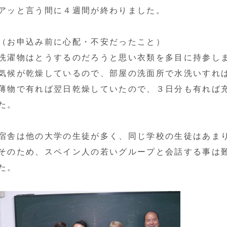
アッと言う間に４週間が終わりました。
（お申込み前に心配・不安だったこと）
洗濯物はとうするのだろうと思い衣類を多目に持参し
気候が乾燥しているので、部屋の洗面所で水洗いすれ
薄物で有れば翌日乾燥していたので、３日分も有れば
た。
宿舎は他の大学の生徒が多く、同じ学校の生徒はあま
そのため、スペイン人の若いグループと会話する事は
た。