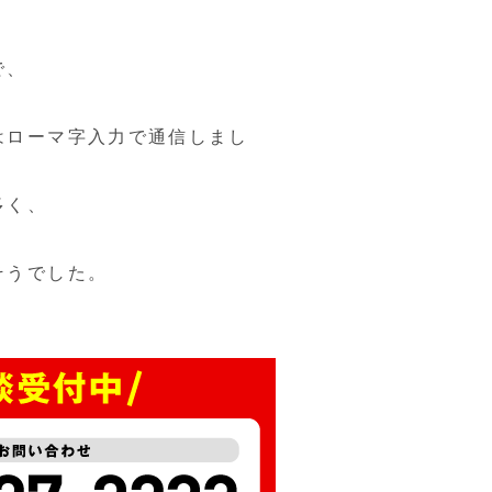
で、
はローマ字入力で通信しまし
多く、
そうでした。