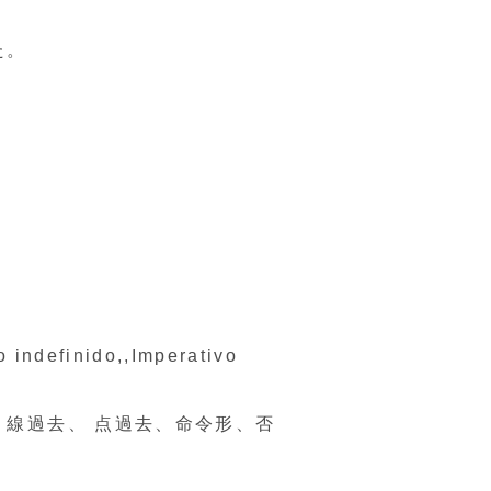
た。
to indefinido,,Imperativo
線過去、 点過去、命令形、否