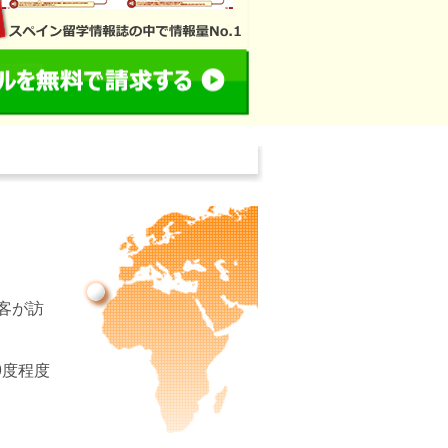
客が訪
9度程度