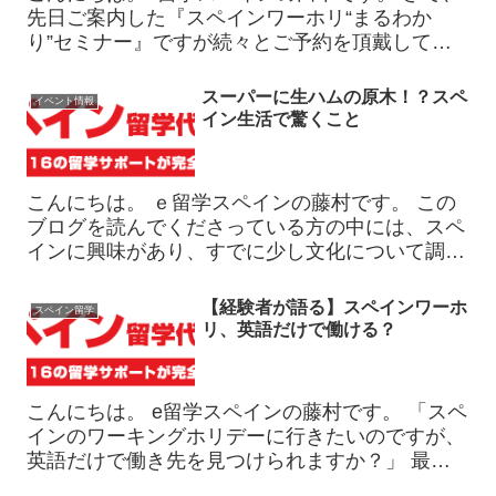
先日ご案内した『スペインワーホリ“まるわか
り”セミナー』ですが続々とご予約を頂戴してお
ります。ありがとうございます！ 実は、昨日カ
ウンセリングをした方もまさにワーホリをご希望
スーパーに生ハムの原木！？スペ
イベント情報
の方でした。 そして...
イン生活で驚くこと
こんにちは。 ｅ留学スペインの藤村です。 この
ブログを読んでくださっている方の中には、スペ
インに興味があり、すでに少し文化について調べ
ている方も多いのではないでしょうか。 スペイ
ンの文化としてよく知られているものとしては、
【経験者が語る】スペインワーホ
スペイン留学
夜ご飯の時間が遅...
リ、英語だけで働ける？
こんにちは。 e留学スペインの藤村です。 「スペ
インのワーキングホリデーに行きたいのですが、
英語だけで働き先を見つけられますか？」 最
近、このようなご相談をいただくことが増えてい