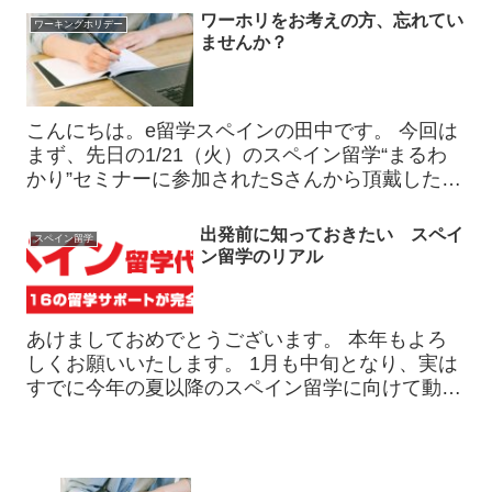
ます。 結論から言うと… 英語ができることは有
ワーホリをお考えの方、忘れてい
ワーキングホリデー
利ですが、スペイ...
ませんか？
こんにちは。e留学スペインの田中です。 今回は
まず、先日の1/21（火）のスペイン留学“まるわ
かり”セミナーに参加されたSさんから頂戴した感
想をご紹介します！ ～～～ここから～～～ 分か
りやすいご説明のおかげで不明な点や不安などが
出発前に知っておきたい スペイ
スペイン留学
かなり軽減...
ン留学のリアル
あけましておめでとうございます。 本年もよろ
しくお願いいたします。 1月も中旬となり、実は
すでに今年の夏以降のスペイン留学に向けて動き
出している方が増えてきています。 「まだ時間
あるし…」 「もう少し情報を集めてから…」
と、お正月気分のま...