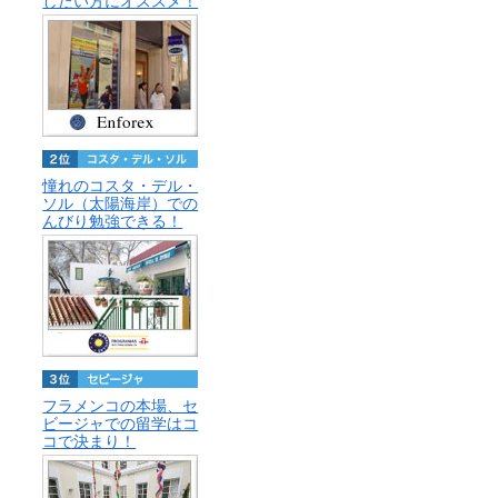
したい方にオススメ！
憧れのコスタ・デル・
ソル（太陽海岸）での
んびり勉強できる！
フラメンコの本場、セ
ビージャでの留学はコ
コで決まり！