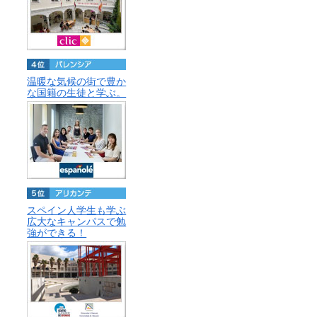
温暖な気候の街で豊か
な国籍の生徒と学ぶ。
スペイン人学生も学ぶ
広大なキャンパスで勉
強ができる！