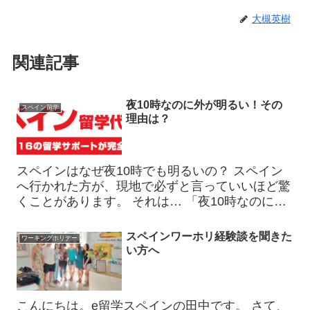
大槻英樹
関連記事
夜10時なのに外が明るい！その
スペイン留学
理由は？
スペインはなぜ夜10時でも明るいの？ スペイン
へ行かれた方が、現地で必ずと言っていいほど驚
くことがあります。 それは… 「夜10時なのに、
外がまだ明るい！」 ということです。 夏のスペ
インを訪れると、22時頃でも空は夕方のように明
スペインワーホリ経験談を聞きた
ワーキングホリデー
るく、子ど...
い方へ
こんにちは。e留学スペインの田中です。 さて、