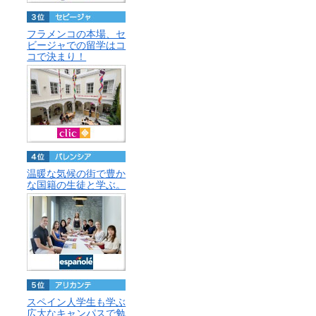
フラメンコの本場、セ
ビージャでの留学はコ
コで決まり！
温暖な気候の街で豊か
な国籍の生徒と学ぶ。
スペイン人学生も学ぶ
広大なキャンパスで勉