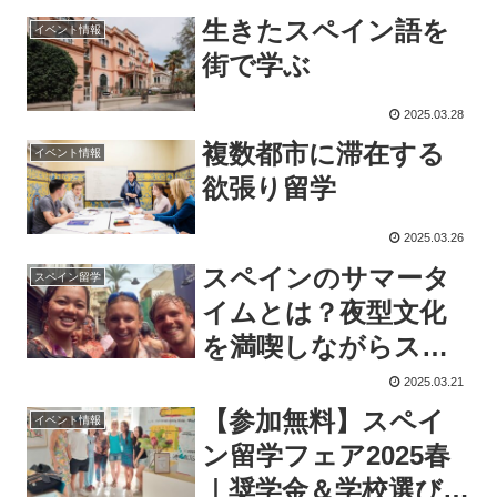
生きたスペイン語を
イベント情報
街で学ぶ
2025.03.28
複数都市に滞在する
イベント情報
欲張り留学
2025.03.26
スペインのサマータ
スペイン留学
イムとは？夜型文化
を満喫しながらスペ
イン語留学を充実さ
2025.03.21
せる方法
【参加無料】スペイ
イベント情報
ン留学フェア2025春
｜奨学金＆学校選び