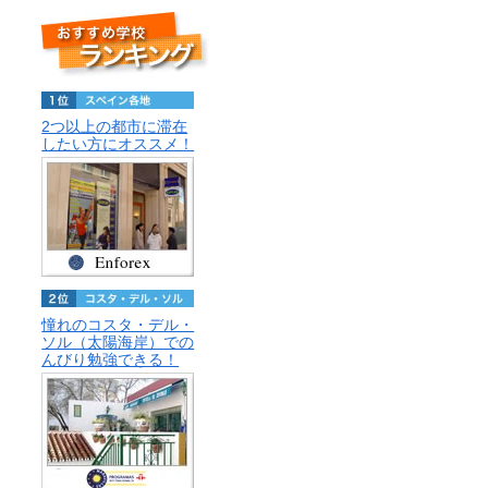
2つ以上の都市に滞在
したい方にオススメ！
憧れのコスタ・デル・
ソル（太陽海岸）での
んびり勉強できる！