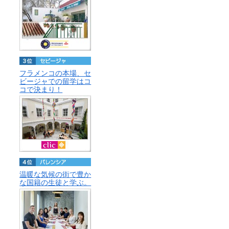
フラメンコの本場、セ
ビージャでの留学はコ
コで決まり！
温暖な気候の街で豊か
な国籍の生徒と学ぶ。