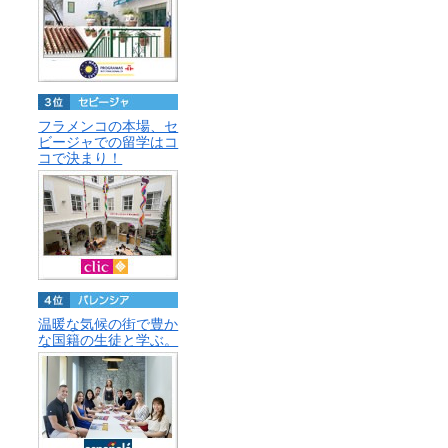
フラメンコの本場、セ
ビージャでの留学はコ
コで決まり！
温暖な気候の街で豊か
な国籍の生徒と学ぶ。