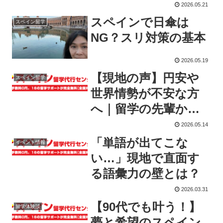
2026.05.21
スペインで日傘は
スペイン留学
NG？スリ対策の基本
2026.05.19
【現地の声】円安や
スペイン留学
世界情勢が不安な方
へ｜留学の先輩から
のメッセージ
2026.05.14
「単語が出てこな
イベント情報
い…」現地で直面す
る語彙力の壁とは？
2026.03.31
【90代でも叶う！】
留学体験談
夢と希望のスペイン