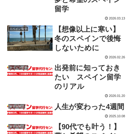
留学
2026.03.13
【想像以上に寒い】
スペイン留学
冬のスペインで後悔
しないために
2026.02.26
出発前に知っておき
スペイン留学
たい スペイン留学
のリアル
2026.01.20
人生が変わった4週間
留学体験談
2025.10.08
【90代でも叶う！】
留学体験談